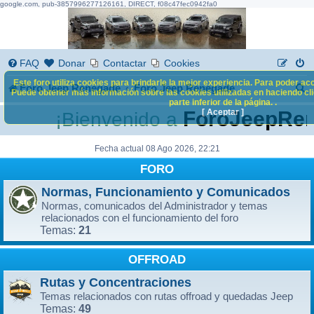
google.com, pub-3857996277126161, DIRECT, f08c47fec0942fa0
FAQ
Donar
Contactar
Cookies
Este foro utiliza cookies para brindarle la mejor experiencia. Para poder acc
B
Foro Jeep Renegade
Foro Jeep Renegade
Puede obtener más información sobre las cookies utilizadas en haciendo clic
parte inferior de la página. .
u
[ Aceptar ]
ForoJeepRen
¡Bienvenido a
s
c
Fecha actual 08 Ago 2026, 22:21
FORO
a
r
Normas, Funcionamiento y Comunicados
Normas, comunicados del Administrador y temas
relacionados con el funcionamiento del foro
21
Temas:
OFFROAD
Rutas y Concentraciones
Temas relacionados con rutas offroad y quedadas Jeep
49
Temas: