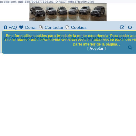
google.com, pub-3857996277126161, DIRECT, f08c47fec0942fa0
FAQ
Donar
Contactar
Cookies
Este foro utiliza cookies para brindarle la mejor experiencia. Para poder acc
Foro Jeep Renegade
Foro Jeep Renegade
Contactar
Puede obtener más información sobre las cookies utilizadas en haciendo clic
parte inferior de la página. .
B
[ Aceptar ]
u
s
c
a
r