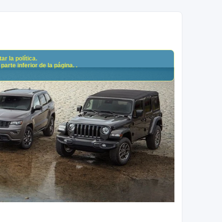
r la política.
arte inferior de la página. .