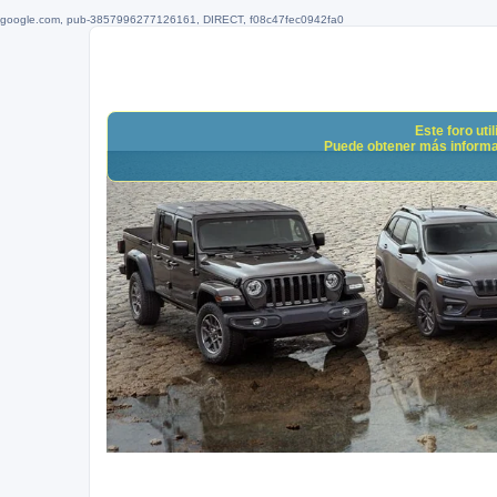
google.com, pub-3857996277126161, DIRECT, f08c47fec0942fa0
Este foro uti
Puede obtener más informació