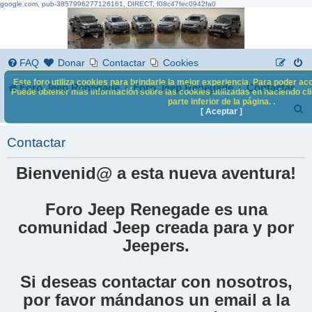
google.com, pub-3857996277126161, DIRECT, f08c47fec0942fa0
FAQ
Donar
Contactar
Cookies
Este foro utiliza cookies para brindarle la mejor experiencia. Para poder acc
Foro Jeep Renegade
Foro Jeep Renegade
Contactar
Puede obtener más información sobre las cookies utilizadas en haciendo clic
parte inferior de la página. .
B
[ Aceptar ]
u
Contactar
s
c
Bienvenid@ a esta nueva aventura!
a
Foro Jeep Renegade es una
r
comunidad Jeep creada para y por
Jeepers.
Si deseas contactar con nosotros,
por favor mándanos un email a la