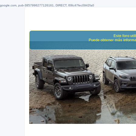
google.com, pub-3857996277126161, DIRECT, f08c47fec0942fa0
Este foro uti
Puede obtener más informació