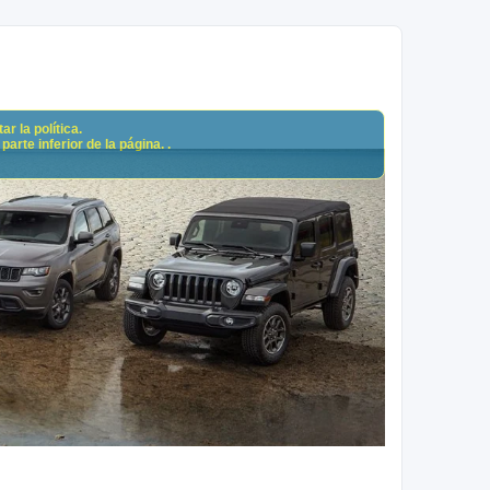
r la política.
arte inferior de la página. .