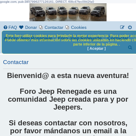
google.com, pub-3857996277126161, DIRECT, f08c47fec0942fa0
FAQ
Donar
Contactar
Cookies
Este foro utiliza cookies para brindarle la mejor experiencia. Para poder acc
Foro Jeep Renegade
Foro Jeep Renegade
Contactar
Puede obtener más información sobre las cookies utilizadas en haciendo clic
parte inferior de la página. .
B
[ Aceptar ]
u
Contactar
s
c
Bienvenid@ a esta nueva aventura!
a
Foro Jeep Renegade es una
r
comunidad Jeep creada para y por
Jeepers.
Si deseas contactar con nosotros,
por favor mándanos un email a la