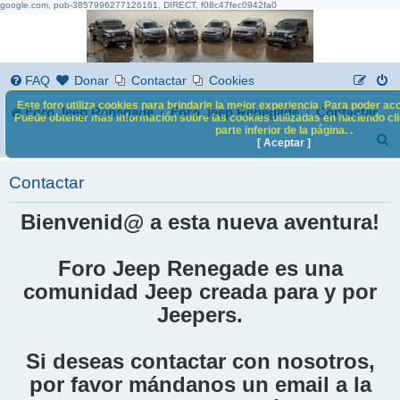
google.com, pub-3857996277126161, DIRECT, f08c47fec0942fa0
FAQ
Donar
Contactar
Cookies
Este foro utiliza cookies para brindarle la mejor experiencia. Para poder acc
Foro Jeep Renegade
Foro Jeep Renegade
Contactar
Puede obtener más información sobre las cookies utilizadas en haciendo clic
parte inferior de la página. .
B
[ Aceptar ]
u
Contactar
s
c
Bienvenid@ a esta nueva aventura!
a
Foro Jeep Renegade es una
r
comunidad Jeep creada para y por
Jeepers.
Si deseas contactar con nosotros,
por favor mándanos un email a la