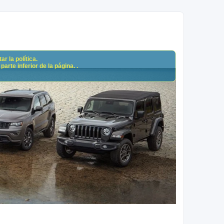
r la política.
arte inferior de la página. .