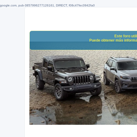
google.com, pub-3857996277126161, DIRECT, f08c47fec0942fa0
Este foro uti
Puede obtener más informació