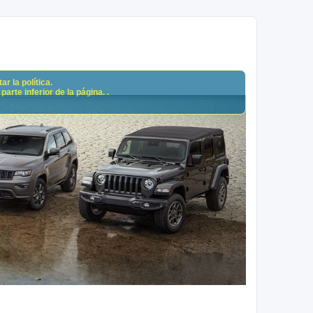
r la política.
arte inferior de la página. .