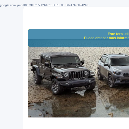
google.com, pub-3857996277126161, DIRECT, f08c47fec0942fa0
Este foro uti
Puede obtener más informació