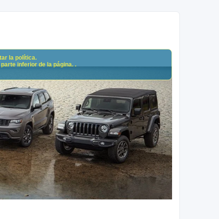
r la política.
arte inferior de la página. .