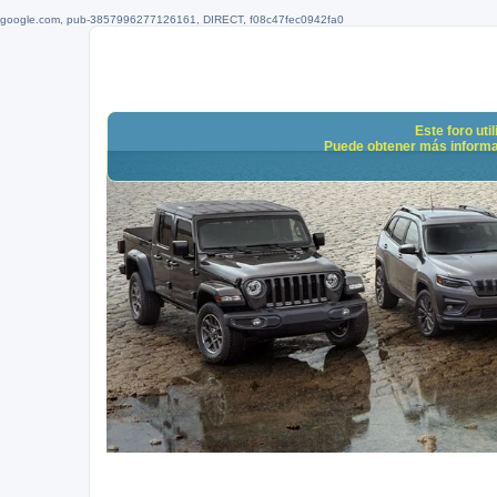
google.com, pub-3857996277126161, DIRECT, f08c47fec0942fa0
Este foro uti
Puede obtener más informació