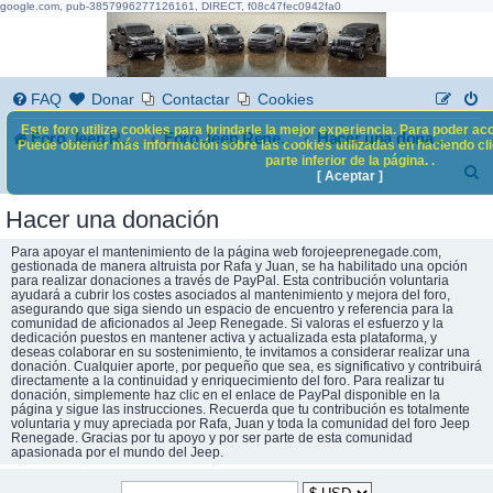
google.com, pub-3857996277126161, DIRECT, f08c47fec0942fa0
FAQ
Donar
Contactar
Cookies
Este foro utiliza cookies para brindarle la mejor experiencia. Para poder acc
Foro Jeep Renegade
Foro Jeep Renegade
Hacer una donación
Puede obtener más información sobre las cookies utilizadas en haciendo clic
parte inferior de la página. .
B
[ Aceptar ]
u
Hacer una donación
s
Para apoyar el mantenimiento de la página web forojeeprenegade.com,
c
gestionada de manera altruista por Rafa y Juan, se ha habilitado una opción
para realizar donaciones a través de PayPal. Esta contribución voluntaria
ayudará a cubrir los costes asociados al mantenimiento y mejora del foro,
a
asegurando que siga siendo un espacio de encuentro y referencia para la
comunidad de aficionados al Jeep Renegade. Si valoras el esfuerzo y la
r
dedicación puestos en mantener activa y actualizada esta plataforma, y
deseas colaborar en su sostenimiento, te invitamos a considerar realizar una
donación. Cualquier aporte, por pequeño que sea, es significativo y contribuirá
directamente a la continuidad y enriquecimiento del foro. Para realizar tu
donación, simplemente haz clic en el enlace de PayPal disponible en la
página y sigue las instrucciones. Recuerda que tu contribución es totalmente
voluntaria y muy apreciada por Rafa, Juan y toda la comunidad del foro Jeep
Renegade. Gracias por tu apoyo y por ser parte de esta comunidad
apasionada por el mundo del Jeep.