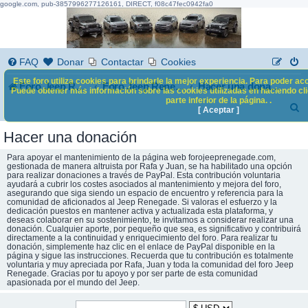
google.com, pub-3857996277126161, DIRECT, f08c47fec0942fa0
FAQ
Donar
Contactar
Cookies
Este foro utiliza cookies para brindarle la mejor experiencia. Para poder acc
Foro Jeep Renegade
Foro Jeep Renegade
Hacer una donación
Puede obtener más información sobre las cookies utilizadas en haciendo clic
parte inferior de la página. .
B
[ Aceptar ]
u
Hacer una donación
s
Para apoyar el mantenimiento de la página web forojeeprenegade.com,
c
gestionada de manera altruista por Rafa y Juan, se ha habilitado una opción
para realizar donaciones a través de PayPal. Esta contribución voluntaria
ayudará a cubrir los costes asociados al mantenimiento y mejora del foro,
a
asegurando que siga siendo un espacio de encuentro y referencia para la
comunidad de aficionados al Jeep Renegade. Si valoras el esfuerzo y la
r
dedicación puestos en mantener activa y actualizada esta plataforma, y
deseas colaborar en su sostenimiento, te invitamos a considerar realizar una
donación. Cualquier aporte, por pequeño que sea, es significativo y contribuirá
directamente a la continuidad y enriquecimiento del foro. Para realizar tu
donación, simplemente haz clic en el enlace de PayPal disponible en la
página y sigue las instrucciones. Recuerda que tu contribución es totalmente
voluntaria y muy apreciada por Rafa, Juan y toda la comunidad del foro Jeep
Renegade. Gracias por tu apoyo y por ser parte de esta comunidad
apasionada por el mundo del Jeep.