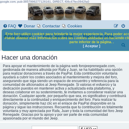
google.com, pub-3857996277126161, DIRECT, f08c47fec0942fa0
FAQ
Donar
Contactar
Cookies
Este foro utiliza cookies para brindarle la mejor experiencia. Para poder acc
Foro Jeep Renegade
Foro Jeep Renegade
Hacer una donación
Puede obtener más información sobre las cookies utilizadas en haciendo clic
parte inferior de la página. .
B
[ Aceptar ]
u
Hacer una donación
s
Para apoyar el mantenimiento de la página web forojeeprenegade.com,
c
gestionada de manera altruista por Rafa y Juan, se ha habilitado una opción
para realizar donaciones a través de PayPal. Esta contribución voluntaria
ayudará a cubrir los costes asociados al mantenimiento y mejora del foro,
a
asegurando que siga siendo un espacio de encuentro y referencia para la
comunidad de aficionados al Jeep Renegade. Si valoras el esfuerzo y la
r
dedicación puestos en mantener activa y actualizada esta plataforma, y
deseas colaborar en su sostenimiento, te invitamos a considerar realizar una
donación. Cualquier aporte, por pequeño que sea, es significativo y contribuirá
directamente a la continuidad y enriquecimiento del foro. Para realizar tu
donación, simplemente haz clic en el enlace de PayPal disponible en la
página y sigue las instrucciones. Recuerda que tu contribución es totalmente
voluntaria y muy apreciada por Rafa, Juan y toda la comunidad del foro Jeep
Renegade. Gracias por tu apoyo y por ser parte de esta comunidad
apasionada por el mundo del Jeep.