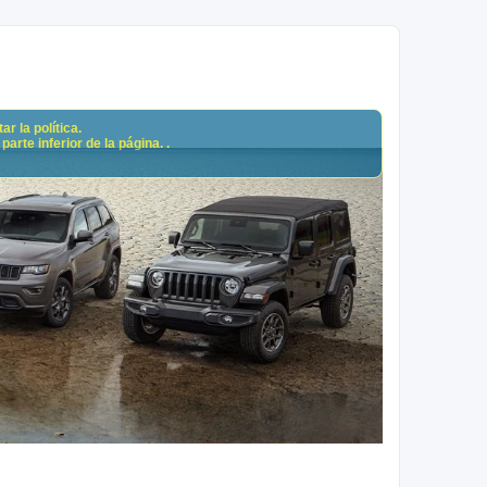
r la política.
arte inferior de la página. .