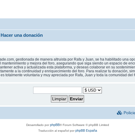
Hacer una donación
de.com, gestionada de manera altruista por Rafa y Juan, se ha habilitado una opc
 al mantenimiento y mejora del foro, asegurando que siga siendo un espacio de enc
ntener activa y actualizada esta plataforma, y deseas colaborar en su sostenimien
ectamente a la continuidad y enriquecimiento del foro. Para realizar tu donación, s
n es totalmente voluntaria y muy apreciada por Rafa, Juan y toda la comunidad del 
Polici
phpBB
Desarrollado por
® Forum Software © phpBB Limited
phpBB España
Traducción al español por