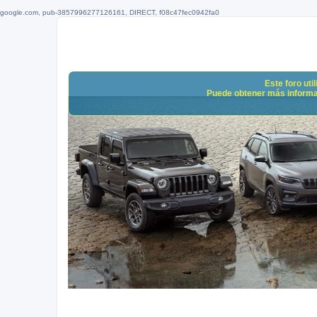
google.com, pub-3857996277126161, DIRECT, f08c47fec0942fa0
Este foro uti
Puede obtener más informació