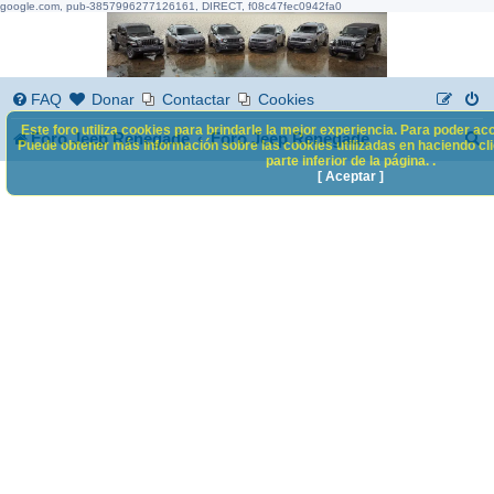
google.com, pub-3857996277126161, DIRECT, f08c47fec0942fa0
FAQ
Donar
Contactar
Cookies
Este foro utiliza cookies para brindarle la mejor experiencia. Para poder acc
B
Foro Jeep Renegade
Foro Jeep Renegade
Puede obtener más información sobre las cookies utilizadas en haciendo clic
parte inferior de la página. .
u
[ Aceptar ]
s
c
a
r