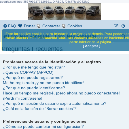
google.com, pub-3857996277126161, DIRECT, f08c47fec0942fa0
FAQ
Donar
Contactar
Cookies
Este foro utiliza cookies para brindarle la mejor experiencia. Para poder acc
B
Foro Jeep Renegade
Foro Jeep Renegade
Puede obtener más información sobre las cookies utilizadas en haciendo clic
parte inferior de la página. .
u
[ Aceptar ]
Preguntas Frecuentes
s
c
Problemas acerca de la identificación y el registro
¿Por qué me tengo que registrar?
a
¿Qué es COPPA? (APPCO)
¿Por qué no puedo registrarme?
r
Me he registrado ¡y no me puedo identificar!
¿Por qué no puedo identificarme?
Hace un tiempo me registré, ¡pero ahora no puedo conectarme!
¡Perdí mi contraseña!
¿Por qué mi sesión de usuario expira automáticamente?
¿Cuál es la función de “Borrar cookies”?
Preferencias de usuario y configuraciones
¿Cómo se puede cambiar mi configuración?