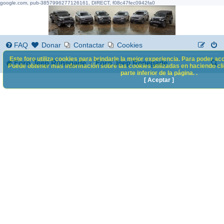
google.com, pub-3857996277126161, DIRECT, f08c47fec0942fa0
FAQ
Donar
Contactar
Cookies
Este foro utiliza cookies para brindarle la mejor experiencia. Para poder acc
B
Foro Jeep Renegade
Foro Jeep Renegade
Puede obtener más información sobre las cookies utilizadas en haciendo clic
parte inferior de la página. .
u
[ Aceptar ]
s
c
a
r