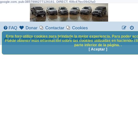
google.com, pub-3857996277126161, DIRECT, f08c47fec0942fa0
FAQ
Donar
Contactar
Cookies
Este foro utiliza cookies para brindarle la mejor experiencia. Para poder acc
B
Foro Jeep Renegade
Foro Jeep Renegade
Puede obtener más información sobre las cookies utilizadas en haciendo clic
parte inferior de la página. .
u
[ Aceptar ]
s
c
a
r