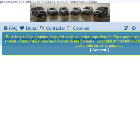
google.com, pub-3857996277126161, DIRECT, f08c47fec0942fa0
FAQ
Donar
Contactar
Cookies
Este foro utiliza cookies para brindarle la mejor experiencia. Para poder acc
B
Foro Jeep Renegade
Foro Jeep Renegade
Puede obtener más información sobre las cookies utilizadas en haciendo clic
parte inferior de la página. .
u
[ Aceptar ]
s
c
a
r