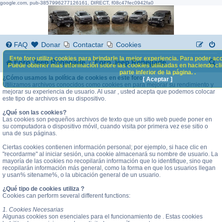
google.com, pub-3857996277126161, DIRECT, f08c47fec0942fa0
FAQ
Donar
Contactar
Cookies
Este foro utiliza cookies para brindarle la mejor experiencia. Para poder acc
B
Foro Jeep Renegade
Foro Jeep Renegade
Puede obtener más información sobre las cookies utilizadas en haciendo clic
parte inferior de la página. .
u
¿Cómo usamos la política de cookies en este foro
[ Aceptar ]
Utilizamos archivos conocidos como cookies en para mejorar su rendimiento y
s
mejorar su experiencia de usuario. Al usar , usted acepta que podemos colocar
este tipo de archivos en su dispositivo.
c
¿Qué son las cookies?
a
Las cookies son pequeños archivos de texto que un sitio web puede poner en
su computadora o dispositivo móvil, cuando visita por primera vez ese sitio o
r
una de sus páginas.
Ciertas cookies contienen información personal; por ejemplo, si hace clic en
"recordarme" al iniciar sesión, una cookie almacenará su nombre de usuario. La
mayoría de las cookies no recopilarán información que lo identifique, sino que
recopilarán información más general, como la forma en que los usuarios llegan
y usan% sitename%, o la ubicación general de un usuario.
¿Qué tipo de cookies utiliza ?
Cookies can perform several different functions:
1. Cookies Necesarias
Algunas cookies son esenciales para el funcionamiento de . Estas cookies