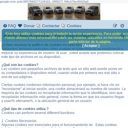
google.com, pub-3857996277126161, DIRECT, f08c47fec0942fa0
FAQ
Donar
Contactar
Cookies
Este foro utiliza cookies para brindarle la mejor experiencia. Para poder acc
B
Foro Jeep Renegade
Foro Jeep Renegade
Puede obtener más información sobre las cookies utilizadas en haciendo clic
parte inferior de la página. .
u
¿Cómo usamos la política de cookies en este foro
[ Aceptar ]
Utilizamos archivos conocidos como cookies en para mejorar su rendimiento y
s
mejorar su experiencia de usuario. Al usar , usted acepta que podemos colocar
este tipo de archivos en su dispositivo.
c
¿Qué son las cookies?
a
Las cookies son pequeños archivos de texto que un sitio web puede poner en
su computadora o dispositivo móvil, cuando visita por primera vez ese sitio o
r
una de sus páginas.
Ciertas cookies contienen información personal; por ejemplo, si hace clic en
"recordarme" al iniciar sesión, una cookie almacenará su nombre de usuario. La
mayoría de las cookies no recopilarán información que lo identifique, sino que
recopilarán información más general, como la forma en que los usuarios llegan
y usan% sitename%, o la ubicación general de un usuario.
¿Qué tipo de cookies utiliza ?
Cookies can perform several different functions:
1. Cookies Necesarias
Algunas cookies son esenciales para el funcionamiento de . Estas cookies