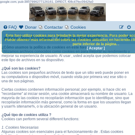
google.com, pub-3857996277126161, DIRECT, f08c47fec0942fa0
FAQ
Donar
Contactar
Cookies
Este foro utiliza cookies para brindarle la mejor experiencia. Para poder acc
B
Foro Jeep Renegade
Foro Jeep Renegade
Puede obtener más información sobre las cookies utilizadas en haciendo clic
parte inferior de la página. .
u
¿Cómo usamos la política de cookies en este foro
[ Aceptar ]
Utilizamos archivos conocidos como cookies en para mejorar su rendimiento y
s
mejorar su experiencia de usuario. Al usar , usted acepta que podemos colocar
este tipo de archivos en su dispositivo.
c
¿Qué son las cookies?
a
Las cookies son pequeños archivos de texto que un sitio web puede poner en
su computadora o dispositivo móvil, cuando visita por primera vez ese sitio o
r
una de sus páginas.
Ciertas cookies contienen información personal; por ejemplo, si hace clic en
"recordarme" al iniciar sesión, una cookie almacenará su nombre de usuario. La
mayoría de las cookies no recopilarán información que lo identifique, sino que
recopilarán información más general, como la forma en que los usuarios llegan
y usan% sitename%, o la ubicación general de un usuario.
¿Qué tipo de cookies utiliza ?
Cookies can perform several different functions:
1. Cookies Necesarias
Algunas cookies son esenciales para el funcionamiento de . Estas cookies