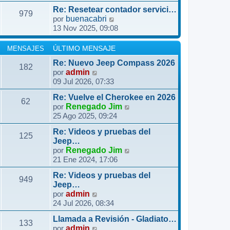
m
r
i
j
Re: Resetear contador servici…
e
ú
979
m
e
V
por
buenacabri
n
l
o
13 Nov 2025, 09:08
e
s
t
m
r
a
i
e
ú
MENSAJES
ÚLTIMO MENSAJE
j
m
n
l
e
o
Re: Nuevo Jeep Compass 2026
s
182
t
m
V
por
admin
a
i
09 Jul 2026, 07:33
e
e
j
m
n
r
e
o
Re: Vuelve el Cherokee en 2026
s
ú
62
m
V
por
Renegado Jim
a
l
25 Ago 2025, 09:24
e
e
j
t
n
r
e
i
Re: Videos y pruebas del
s
ú
125
m
Jeep…
a
l
o
V
por
Renegado Jim
j
t
21 Ene 2024, 17:06
m
e
e
i
e
r
m
Re: Videos y pruebas del
n
ú
949
o
Jeep…
s
l
V
por
admin
m
a
t
24 Jul 2026, 08:34
e
e
j
i
r
n
e
m
Llamada a Revisión - Gladiato…
ú
133
s
V
o
por
admin