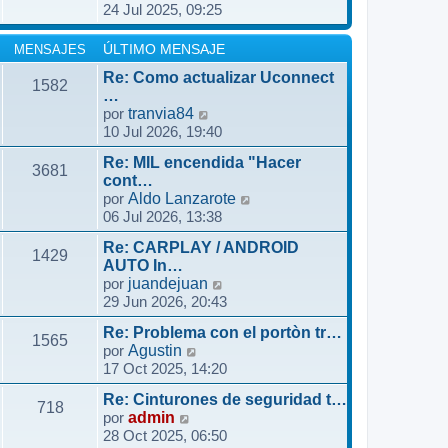
t
24 Jul 2025, 09:25
m
e
a
i
e
r
j
m
n
ú
MENSAJES
ÚLTIMO MENSAJE
e
o
s
l
m
Re: Como actualizar Uconnect
1582
a
t
…
e
j
i
V
por
tranvia84
n
e
m
10 Jul 2026, 19:40
e
s
o
r
a
m
Re: MIL encendida "Hacer
ú
3681
j
cont…
e
l
e
V
por
Aldo Lanzarote
n
t
06 Jul 2026, 13:38
e
s
i
r
a
m
Re: CARPLAY / ANDROID
ú
1429
j
o
AUTO In…
l
e
V
por
juandejuan
m
t
29 Jun 2026, 20:43
e
e
i
r
n
m
Re: Problema con el portòn tr…
ú
1565
s
V
o
por
Agustin
l
a
17 Oct 2025, 14:20
e
m
t
j
r
e
i
e
Re: Cinturones de seguridad t…
ú
n
718
m
V
por
admin
l
s
o
28 Oct 2025, 06:50
e
t
a