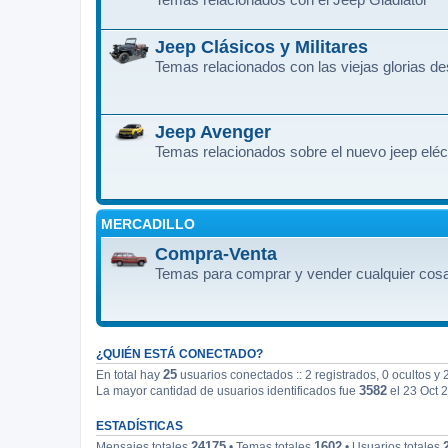
Jeep Clásicos y Militares
Temas relacionados con las viejas glorias d
Jeep Avenger
Temas relacionados sobre el nuevo jeep eléc
MERCADILLO
Compra-Venta
Temas para comprar y vender cualquier cosa
¿QUIÉN ESTÁ CONECTADO?
25
En total hay
usuarios conectados :: 2 registrados, 0 ocultos y 
3582
La mayor cantidad de usuarios identificados fue
el 23 Oct 
ESTADÍSTICAS
24175
1602
Mensajes totales
• Temas totales
• Usuarios totales