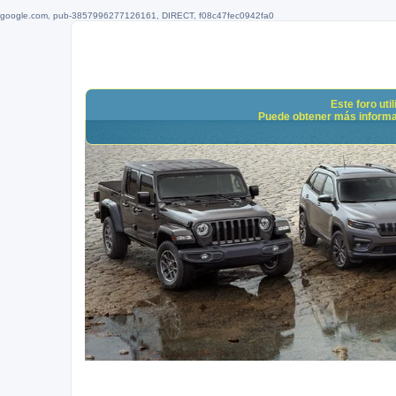
google.com, pub-3857996277126161, DIRECT, f08c47fec0942fa0
Este foro uti
Puede obtener más informació