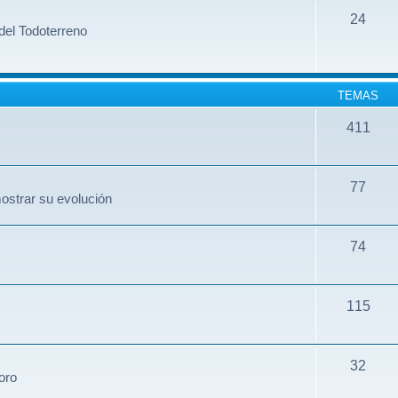
24
del Todoterreno
TEMAS
411
77
ostrar su evolución
74
115
32
oro