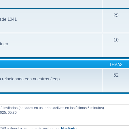
25
esde 1941
10
trico
TEMAS
52
 relacionada con nuestros Jeep
23 invitados (basados en usuarios activos en los últimos 5 minutos)
2025, 05:30
2081
Hastiado
• Nuestro usuario más reciente es