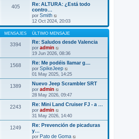
r
o
Re: ALTURA: ¿Está todo
ú
405
m
contro…
l
V
por
Smith
e
t
12 Oct 2024, 20:03
e
n
i
r
s
m
ú
a
MENSAJES
ÚLTIMO MENSAJE
o
l
j
m
Re: Saludos desde Valencia
3394
t
e
V
por
admin
e
i
19 Jun 2026, 08:36
e
n
m
r
s
o
Re: Me podéis llamar g....
ú
1568
a
m
V
por
SpikeJeep
l
j
01 May 2025, 14:25
e
e
t
e
n
r
i
Nuevo Jeep Scrambler SRT
s
ú
1389
m
V
por
admin
a
l
o
28 May 2026, 09:47
e
j
t
m
r
e
i
Re: Mini Land Cruiser FJ - a …
e
ú
2243
m
V
por
admin
n
l
o
31 May 2026, 14:40
e
s
t
m
r
a
i
Re: Prevención de picaduras
e
ú
1249
j
m
y…
n
l
e
o
V
por
Pato de Goma
s