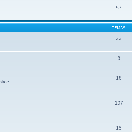
57
TEMAS
23
8
16
rokee
107
15