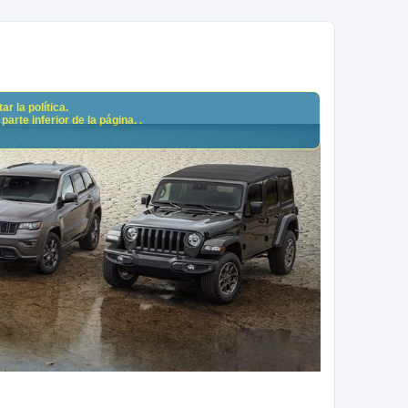
r la política.
arte inferior de la página. .