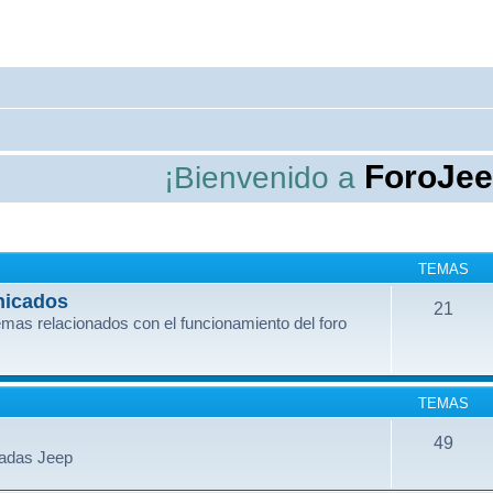
ForoJeepRen
¡Bienvenido a
TEMAS
nicados
21
mas relacionados con el funcionamiento del foro
TEMAS
49
dadas Jeep