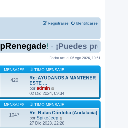
Registrarse
Identificarse
egade
aquí
!
¡Puedes presentarte
-
Fecha actual 06 Ago 2026, 10:51
MENSAJES
ÚLTIMO MENSAJE
Re: AYUDANOS A MANTENER
420
ESTE …
V
por
admin
02 Dic 2024, 09:34
e
r
ú
MENSAJES
ÚLTIMO MENSAJE
l
Re: Rutas Córdoba (Andalucia)
1047
t
V
por
SpikeJeep
i
27 Dic 2023, 22:28
e
m