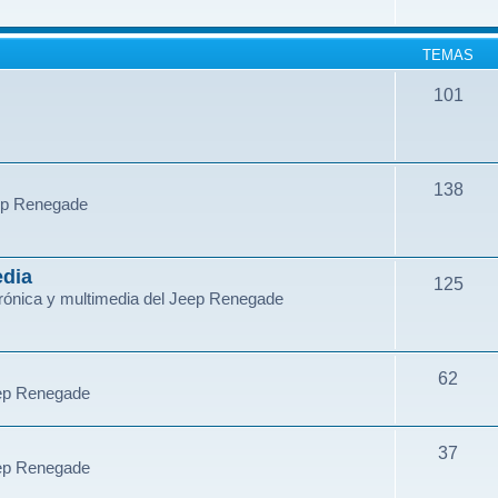
TEMAS
101
138
eep Renegade
edia
125
ctrónica y multimedia del Jeep Renegade
62
eep Renegade
37
eep Renegade