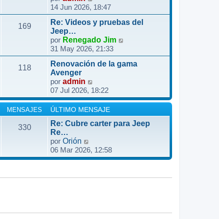
l
a
14 Jun 2026, 18:47
e
m
t
j
r
e
i
e
Re: Videos y pruebas del
ú
n
169
m
Jeep…
l
s
o
V
por
Renegado Jim
t
a
31 May 2026, 21:33
m
e
i
j
e
r
m
e
Renovación de la gama
n
ú
118
o
Avenger
s
l
V
por
admin
m
a
t
07 Jul 2026, 18:22
e
e
j
i
r
n
e
m
ú
s
MENSAJES
ÚLTIMO MENSAJE
o
l
a
m
Re: Cubre carter para Jeep
330
t
j
Re…
e
i
e
V
por
Orión
n
m
06 Mar 2026, 12:58
e
s
o
r
a
m
ú
j
e
l
e
n
t
s
i
a
m
j
o