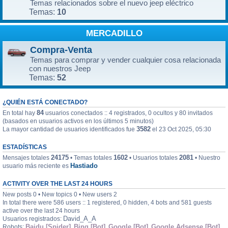
Temas relacionados sobre el nuevo jeep eléctrico
10
Temas:
MERCADILLO
Compra-Venta
Temas para comprar y vender cualquier cosa relacionada
con nuestros Jeep
52
Temas:
¿QUIÉN ESTÁ CONECTADO?
84
En total hay
usuarios conectados :: 4 registrados, 0 ocultos y 80 invitados
(basados en usuarios activos en los últimos 5 minutos)
3582
La mayor cantidad de usuarios identificados fue
el 23 Oct 2025, 05:30
ESTADÍSTICAS
24175
1602
2081
Mensajes totales
• Temas totales
• Usuarios totales
• Nuestro
Hastiado
usuario más reciente es
ACTIVITY OVER THE LAST 24 HOURS
New posts 0 • New topics 0 • New users 2
In total there were 586 users :: 1 registered, 0 hidden, 4 bots and 581 guests
active over the last 24 hours
David_A_A
Usuarios registrados:
Baidu [Spider]
Bing [Bot]
Google [Bot]
Google Adsense [Bot]
Robots:
,
,
,