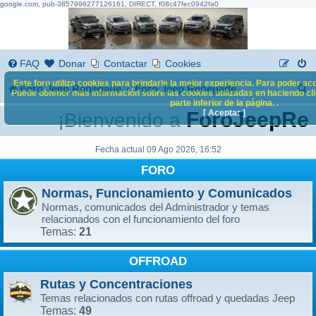
google.com, pub-3857996277126161, DIRECT, f08c47fec0942fa0
FAQ
Donar
Contactar
Cookies
Este foro utiliza cookies para brindarle la mejor experiencia. Para poder acc
B
Foro Jeep Renegade
Foro Jeep Renegade
Puede obtener más información sobre las cookies utilizadas en haciendo clic
parte inferior de la página. .
u
[ Aceptar ]
ForoJeepRen
¡Bienvenido a
s
c
Fecha actual 09 Ago 2026, 16:52
FORO
a
r
Normas, Funcionamiento y Comunicados
Normas, comunicados del Administrador y temas
relacionados con el funcionamiento del foro
21
Temas:
OFFROAD
Rutas y Concentraciones
Temas relacionados con rutas offroad y quedadas Jeep
49
Temas: