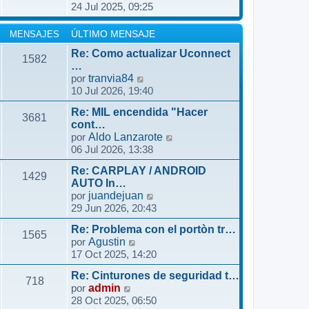
t
24 Jul 2025, 09:25
m
e
a
i
e
r
j
m
n
ú
MENSAJES
ÚLTIMO MENSAJE
e
o
s
l
m
Re: Como actualizar Uconnect
1582
a
t
…
e
j
i
V
por
tranvia84
n
e
m
10 Jul 2026, 19:40
e
s
o
r
a
m
Re: MIL encendida "Hacer
ú
3681
j
cont…
e
l
e
V
por
Aldo Lanzarote
n
t
06 Jul 2026, 13:38
e
s
i
r
a
m
Re: CARPLAY / ANDROID
ú
1429
j
o
AUTO In…
l
e
V
por
juandejuan
m
t
29 Jun 2026, 20:43
e
e
i
r
n
m
Re: Problema con el portòn tr…
ú
1565
s
V
o
por
Agustin
l
a
17 Oct 2025, 14:20
e
m
t
j
r
e
i
e
Re: Cinturones de seguridad t…
ú
n
718
m
V
por
admin
l
s
o
28 Oct 2025, 06:50
e
t
a