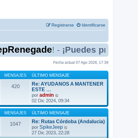
Registrarse
Identificarse
egade
aquí
!
¡Puedes presentarte
-
Fecha actual 07 Ago 2026, 17:39
MENSAJES
ÚLTIMO MENSAJE
Re: AYUDANOS A MANTENER
420
ESTE …
V
por
admin
02 Dic 2024, 09:34
e
r
ú
MENSAJES
ÚLTIMO MENSAJE
l
Re: Rutas Córdoba (Andalucia)
1047
t
V
por
SpikeJeep
i
27 Dic 2023, 22:28
e
m