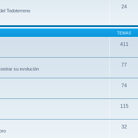
24
del Todoterreno
TEMAS
411
77
ostrar su evolución
74
115
32
oro