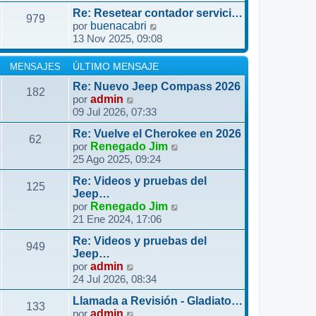
m
r
i
j
Re: Resetear contador servici…
e
ú
979
m
e
V
por
buenacabri
n
l
o
13 Nov 2025, 09:08
e
s
t
m
r
a
i
e
ú
MENSAJES
ÚLTIMO MENSAJE
j
m
n
l
e
o
Re: Nuevo Jeep Compass 2026
s
182
t
m
V
por
admin
a
i
09 Jul 2026, 07:33
e
e
j
m
n
r
e
o
Re: Vuelve el Cherokee en 2026
s
ú
62
m
V
por
Renegado Jim
a
l
25 Ago 2025, 09:24
e
e
j
t
n
r
e
i
Re: Videos y pruebas del
s
ú
125
m
Jeep…
a
l
o
V
por
Renegado Jim
j
t
21 Ene 2024, 17:06
m
e
e
i
e
r
m
Re: Videos y pruebas del
n
ú
949
o
Jeep…
s
l
V
por
admin
m
a
t
24 Jul 2026, 08:34
e
e
j
i
r
n
e
m
Llamada a Revisión - Gladiato…
ú
133
s
V
o
por
admin