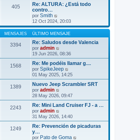
r
o
Re: ALTURA: ¿Está todo
ú
405
m
contro…
l
V
por
Smith
e
t
12 Oct 2024, 20:03
e
n
i
r
s
m
ú
a
MENSAJES
ÚLTIMO MENSAJE
o
l
j
m
Re: Saludos desde Valencia
3394
t
e
V
por
admin
e
i
19 Jun 2026, 08:36
e
n
m
r
s
o
Re: Me podéis llamar g....
ú
1568
a
m
V
por
SpikeJeep
l
j
01 May 2025, 14:25
e
e
t
e
n
r
i
Nuevo Jeep Scrambler SRT
s
ú
1389
m
V
por
admin
a
l
o
28 May 2026, 09:47
e
j
t
m
r
e
i
Re: Mini Land Cruiser FJ - a …
e
ú
2243
m
V
por
admin
n
l
o
31 May 2026, 14:40
e
s
t
m
r
a
i
Re: Prevención de picaduras
e
ú
1249
j
m
y…
n
l
e
o
V
por
Pato de Goma
s