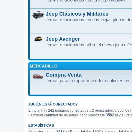
Jeep Clásicos y Militares
Temas relacionados con las viejas glorias d
Jeep Avenger
Temas relacionados sobre el nuevo jeep eléc
MERCADILLO
Compra-Venta
Temas para comprar y vender cualquier cosa
¿QUIÉN ESTÁ CONECTADO?
242
En total hay
usuarios conectados :: 2 registrados, 0 ocultos 
3582
La mayor cantidad de usuarios identificados fue
el 23 Oct 
ESTADÍSTICAS
24175
1602
Mensajes totales
• Temas totales
• Usuarios totales