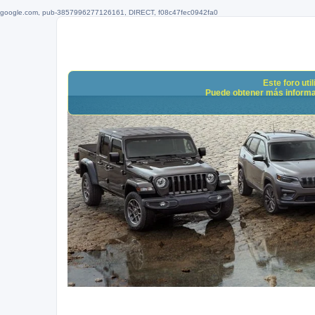
google.com, pub-3857996277126161, DIRECT, f08c47fec0942fa0
Este foro uti
Puede obtener más informació