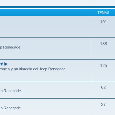
TEMAS
101
138
eep Renegade
edia
125
ctrónica y multimedia del Jeep Renegade
62
eep Renegade
37
eep Renegade