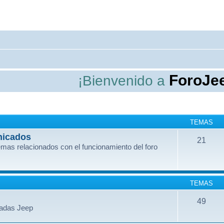
ForoJeepRen
¡Bienvenido a
TEMAS
nicados
21
mas relacionados con el funcionamiento del foro
TEMAS
49
dadas Jeep