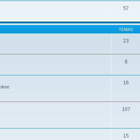
57
TEMAS
23
8
16
rokee
107
15