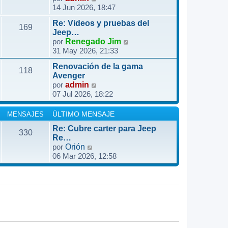
l
a
14 Jun 2026, 18:47
e
m
t
j
r
e
i
e
Re: Videos y pruebas del
ú
n
169
m
Jeep…
l
s
o
V
por
Renegado Jim
t
a
31 May 2026, 21:33
m
e
i
j
e
r
m
e
Renovación de la gama
n
ú
118
o
Avenger
s
l
V
por
admin
m
a
t
07 Jul 2026, 18:22
e
e
j
i
r
n
e
m
ú
s
MENSAJES
ÚLTIMO MENSAJE
o
l
a
m
Re: Cubre carter para Jeep
330
t
j
Re…
e
i
e
V
por
Orión
n
m
06 Mar 2026, 12:58
e
s
o
r
a
m
ú
j
e
l
e
n
t
s
i
a
m
j
o