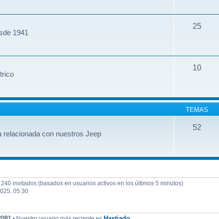
25
esde 1941
10
trico
TEMAS
52
 relacionada con nuestros Jeep
y 240 invitados (basados en usuarios activos en los últimos 5 minutos)
2025, 05:30
2081
Hastiado
• Nuestro usuario más reciente es