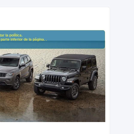
r la política.
arte inferior de la página. .