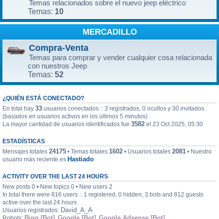
Temas relacionados sobre el nuevo jeep eléctrico
10
Temas:
MERCADILLO
Compra-Venta
Temas para comprar y vender cualquier cosa relacionada
con nuestros Jeep
52
Temas:
¿QUIÉN ESTÁ CONECTADO?
33
En total hay
usuarios conectados :: 3 registrados, 0 ocultos y 30 invitados
(basados en usuarios activos en los últimos 5 minutos)
3582
La mayor cantidad de usuarios identificados fue
el 23 Oct 2025, 05:30
ESTADÍSTICAS
24175
1602
2081
Mensajes totales
• Temas totales
• Usuarios totales
• Nuestro
Hastiado
usuario más reciente es
ACTIVITY OVER THE LAST 24 HOURS
New posts 0 • New topics 0 • New users 2
In total there were 816 users :: 1 registered, 0 hidden, 3 bots and 812 guests
active over the last 24 hours
David_A_A
Usuarios registrados:
Bing [Bot]
Google [Bot]
Google Adsense [Bot]
Robots:
,
,