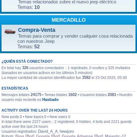
Temas relacionados sobre el nuevo jeep eléctrico
10
Temas:
MERCADILLO
Compra-Venta
Temas para comprar y vender cualquier cosa relacionada
con nuestros Jeep
52
Temas:
¿QUIÉN ESTÁ CONECTADO?
326
En total hay
usuarios conectados :: 1 registrado, 0 ocultos y 325 invitados
(basados en usuarios activos en los últimos 5 minutos)
3582
La mayor cantidad de usuarios identificados fue
el 23 Oct 2025, 05:30
ESTADÍSTICAS
24175
1602
2081
Mensajes totales
• Temas totales
• Usuarios totales
• Nuestro
Hastiado
usuario más reciente es
ACTIVITY OVER THE LAST 24 HOURS
New posts 0 • New topics 0 • New users 0
In total there were 2227 users :: 2 registered, 0 hidden, 4 bots and 2221 guests
active over the last 24 hours
David_A_A
hewijoro
Usuarios registrados:
,
Bing [Bot]
Google [Bot]
Google Adsense [Bot]
Majestic-12
Robots:
,
,
,