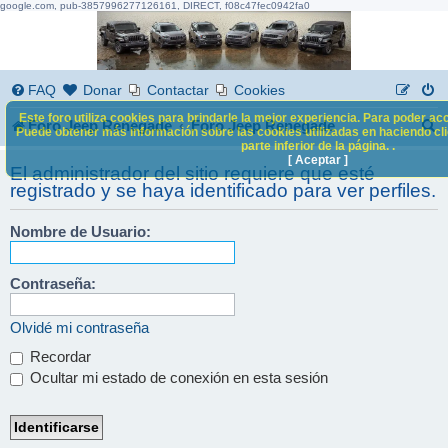
google.com, pub-3857996277126161, DIRECT, f08c47fec0942fa0
FAQ
Donar
Contactar
Cookies
Este foro utiliza cookies para brindarle la mejor experiencia. Para poder acc
B
Foro Jeep Renegade
Foro Jeep Renegade
Puede obtener más información sobre las cookies utilizadas en haciendo clic
parte inferior de la página. .
u
[ Aceptar ]
El administrador del sitio requiere que esté
s
registrado y se haya identificado para ver perfiles.
c
Nombre de Usuario:
a
r
Contraseña:
Olvidé mi contraseña
Recordar
Ocultar mi estado de conexión en esta sesión