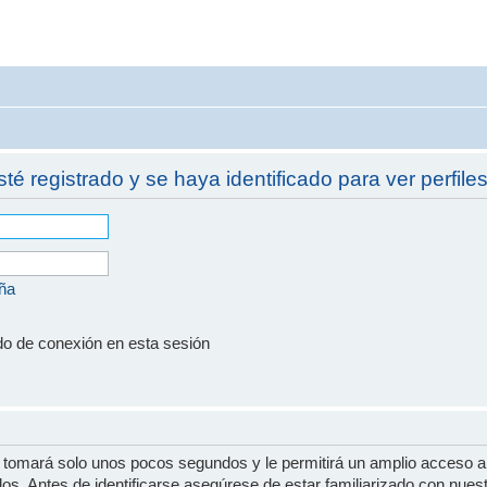
sté registrado y se haya identificado para ver perfiles
eña
do de conexión en esta sesión
e tomará solo unos pocos segundos y le permitirá un amplio acceso a
dos. Antes de identificarse asegúrese de estar familiarizado con nues