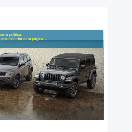
r la política.
arte inferior de la página. .