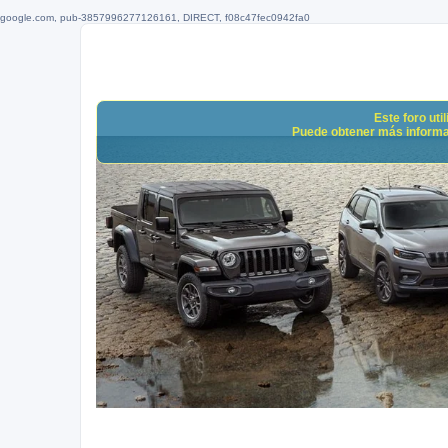
google.com, pub-3857996277126161, DIRECT, f08c47fec0942fa0
Este foro uti
Puede obtener más informació