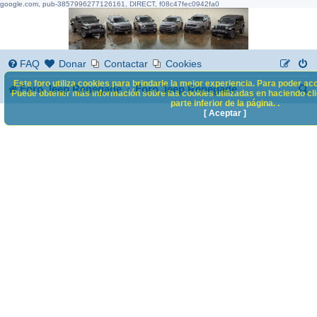
google.com, pub-3857996277126161, DIRECT, f08c47fec0942fa0
FAQ
Donar
Contactar
Cookies
Este foro utiliza cookies para brindarle la mejor experiencia. Para poder acc
B
Foro Jeep Renegade
Foro Jeep Renegade
Puede obtener más información sobre las cookies utilizadas en haciendo clic
parte inferior de la página. .
u
[ Aceptar ]
s
c
a
r