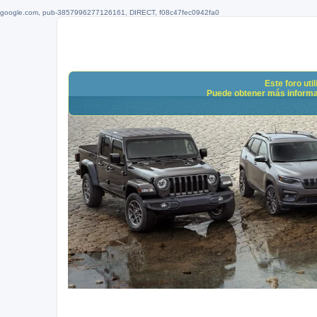
google.com, pub-3857996277126161, DIRECT, f08c47fec0942fa0
Este foro uti
Puede obtener más informació