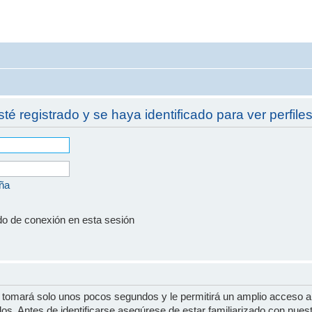
sté registrado y se haya identificado para ver perfiles
eña
do de conexión en esta sesión
e tomará solo unos pocos segundos y le permitirá un amplio acceso a
dos. Antes de identificarse asegúrese de estar familiarizado con nues