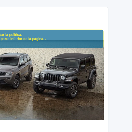
r la política.
arte inferior de la página. .