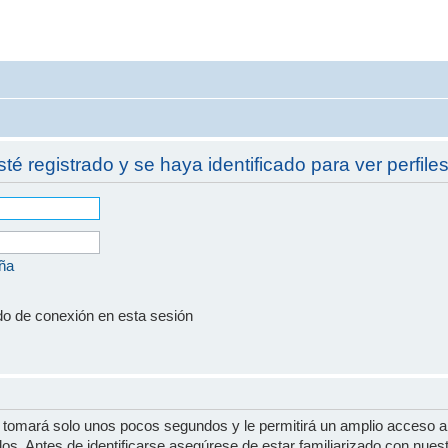
sté registrado y se haya identificado para ver perfiles
eña
do de conexión en esta sesión
e tomará solo unos pocos segundos y le permitirá un amplio acceso a
dos. Antes de identificarse asegúrese de estar familiarizado con nues