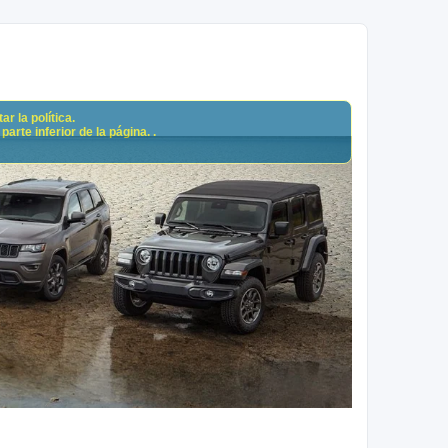
r la política.
arte inferior de la página. .