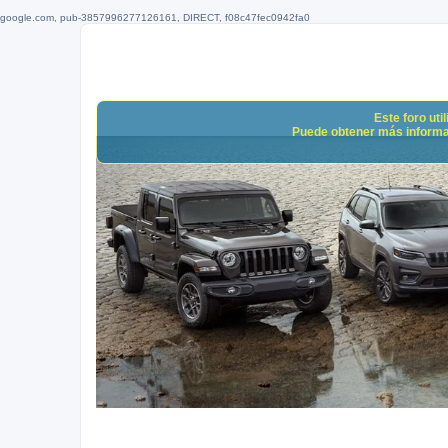
google.com, pub-3857996277126161, DIRECT, f08c47fec0942fa0
Este foro uti
Puede obtener más informació