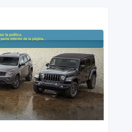
r la política.
arte inferior de la página. .