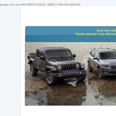
google.com, pub-3857996277126161, DIRECT, f08c47fec0942fa0
Este foro uti
Puede obtener más informació