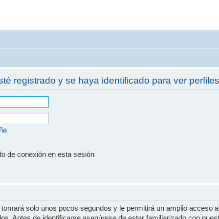
sté registrado y se haya identificado para ver perfiles
eña
do de conexión en esta sesión
e tomará solo unos pocos segundos y le permitirá un amplio acceso a
dos. Antes de identificarse asegúrese de estar familiarizado con nues