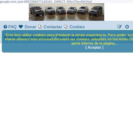
google.com, pub-3857996277126161, DIRECT, f08c47fec0942fa0
FAQ
Donar
Contactar
Cookies
Este foro utiliza cookies para brindarle la mejor experiencia. Para poder acc
B
Foro Jeep Renegade
Foro Jeep Renegade
Puede obtener más información sobre las cookies utilizadas en haciendo clic
parte inferior de la página. .
u
[ Aceptar ]
s
c
a
r