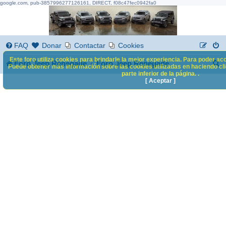
google.com, pub-3857996277126161, DIRECT, f08c47fec0942fa0
FAQ
Donar
Contactar
Cookies
Este foro utiliza cookies para brindarle la mejor experiencia. Para poder acc
B
Foro Jeep Renegade
Foro Jeep Renegade
Puede obtener más información sobre las cookies utilizadas en haciendo clic
parte inferior de la página. .
u
[ Aceptar ]
s
c
a
r