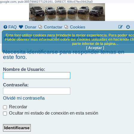
google.com, pub-3857996277126161, DIRECT, f08c47fec0942fa0
FAQ
Donar
Contactar
Cookies
Este foro utiliza cookies para brindarle la mejor experiencia. Para poder acc
B
Foro Jeep Renegade
Foro Jeep Renegade
Puede obtener más información sobre las cookies utilizadas en haciendo clic
parte inferior de la página. .
u
[ Aceptar ]
Necesita identificarse para responder temas en
s
este foro.
c
Nombre de Usuario:
a
r
Contraseña:
Olvidé mi contraseña
Recordar
Ocultar mi estado de conexión en esta sesión