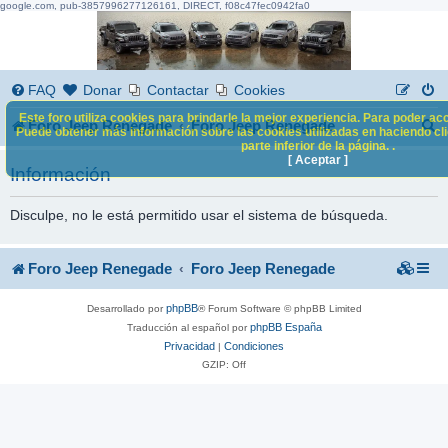
google.com, pub-3857996277126161, DIRECT, f08c47fec0942fa0
FAQ
Donar
Contactar
Cookies
Este foro utiliza cookies para brindarle la mejor experiencia. Para poder acc
B
Foro Jeep Renegade
Foro Jeep Renegade
Puede obtener más información sobre las cookies utilizadas en haciendo clic
parte inferior de la página. .
u
[ Aceptar ]
Información
s
c
Disculpe, no le está permitido usar el sistema de búsqueda.
a
Foro Jeep Renegade
Foro Jeep Renegade
r
phpBB
Desarrollado por
® Forum Software © phpBB Limited
phpBB España
Traducción al español por
Privacidad
Condiciones
|
GZIP: Off