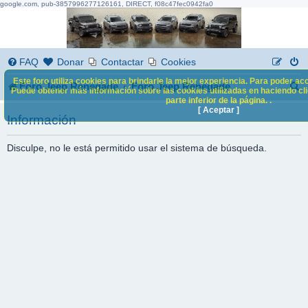
google.com, pub-3857996277126161, DIRECT, f08c47fec0942fa0
FAQ
Donar
Contactar
Cookies
Este foro utiliza cookies para brindarle la mejor experiencia. Para poder acc
B
Foro Jeep Renegade
Foro Jeep Renegade
Puede obtener más información sobre las cookies utilizadas en haciendo clic
parte inferior de la página. .
u
[ Aceptar ]
Información
s
c
Disculpe, no le está permitido usar el sistema de búsqueda.
a
r