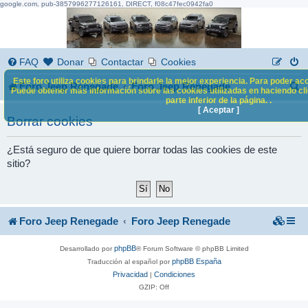
google.com, pub-3857996277126161, DIRECT, f08c47fec0942fa0
FAQ
Donar
Contactar
Cookies
Este foro utiliza cookies para brindarle la mejor experiencia. Para poder acc
B
Foro Jeep Renegade
Foro Jeep Renegade
Puede obtener más información sobre las cookies utilizadas en haciendo clic
parte inferior de la página. .
u
[ Aceptar ]
Borrar cookies
s
c
¿Está seguro de que quiere borrar todas las cookies de este
sitio?
a
r
Foro Jeep Renegade
Foro Jeep Renegade
phpBB
Desarrollado por
® Forum Software © phpBB Limited
phpBB España
Traducción al español por
Privacidad
Condiciones
|
GZIP: Off