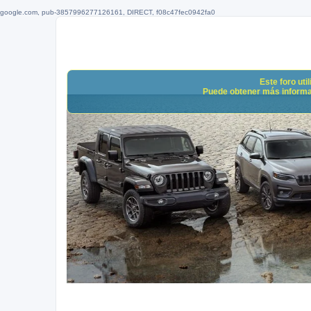
google.com, pub-3857996277126161, DIRECT, f08c47fec0942fa0
Este foro uti
Puede obtener más informació