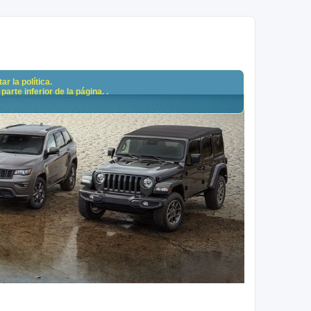
r la política.
arte inferior de la página. .