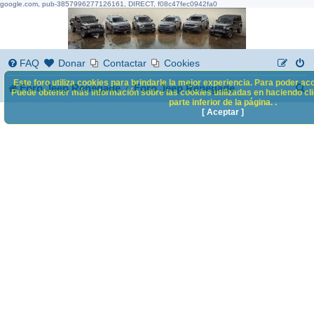
google.com, pub-3857996277126161, DIRECT, f08c47fec0942fa0
FAQ
Donar
Contactar
Cookies
Este foro utiliza cookies para brindarle la mejor experiencia. Para poder acc
B
Foro Jeep Renegade
Foro Jeep Renegade
Puede obtener más información sobre las cookies utilizadas en haciendo clic
parte inferior de la página. .
u
[ Aceptar ]
s
c
a
r