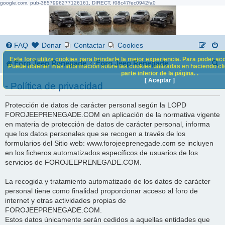
google.com, pub-3857996277126161, DIRECT, f08c47fec0942fa0
FAQ
Donar
Contactar
Cookies
Este foro utiliza cookies para brindarle la mejor experiencia. Para poder acc
B
Foro Jeep Renegade
Foro Jeep Renegade
Puede obtener más información sobre las cookies utilizadas en haciendo clic
parte inferior de la página. .
u
[ Aceptar ]
- Política de privacidad
s
Protección de datos de carácter personal según la LOPD
c
FOROJEEPRENEGADE.COM en aplicación de la normativa vigente
a
en materia de protección de datos de carácter personal, informa
que los datos personales que se recogen a través de los
r
formularios del Sitio web: www.forojeeprenegade.com se incluyen
en los ficheros automatizados específicos de usuarios de los
servicios de FOROJEEPRENEGADE.COM.
La recogida y tratamiento automatizado de los datos de carácter
personal tiene como finalidad proporcionar acceso al foro de
internet y otras actividades propias de
FOROJEEPRENEGADE.COM.
Estos datos únicamente serán cedidos a aquellas entidades que