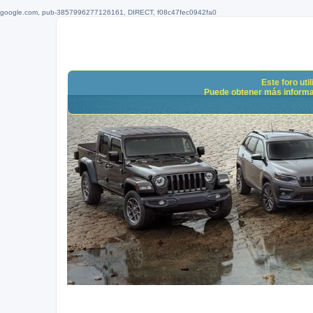
google.com, pub-3857996277126161, DIRECT, f08c47fec0942fa0
Este foro uti
Puede obtener más informació