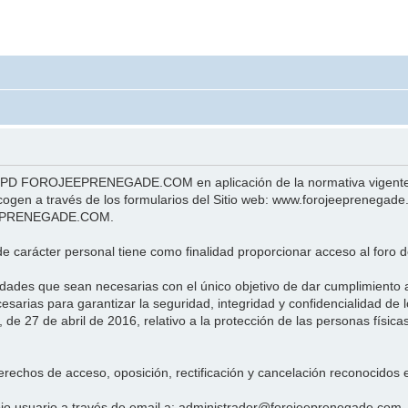
 LOPD FOROJEEPRENEGADE.COM en aplicación de la normativa vigente e
cogen a través de los formularios del Sitio web: www.forojeeprenegade
OJEEPRENEGADE.COM.
e carácter personal tiene como finalidad proporcionar acceso al foro de
dades que sean necesarias con el único objetivo de dar cumplimiento a
 para garantizar la seguridad, integridad y confidencialidad de lo
e 27 de abril de 2016, relativo a la protección de las personas física
erechos de acceso, oposición, rectificación y cancelación reconocidos 
ropio usuario a través de email a: administrador@forojeeprenegade.com