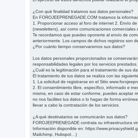
¿Con qué finalidad tratamos sus datos personales?
En FOROJEEPRENEGADE.COM tratamos la información qu
1. Proporcionar acceso al foro de internet 2. Envío d
(newsletters), así como comunicaciones comercial
Te recordamos que puedes oponerte al envío de comuni
anteriormente. Los campos de dichos registros son de 
¿Por cuánto tiempo conservaremos sus datos?
Los datos personales proporcionados se conservarán mi
responsabilidades legales por los servicios prestados.
¿Cuál es la legitimación para el tratamiento de sus d
El tratamiento de tus datos se realiza con las siguien
1. La solicitud de registrarse en el Sitio www.foroje
2. El consentimiento libre, específico, informado e ine
misma, en caso de estar conforme, puedes aceptar med
no nos facilites tus datos o lo hagas de forma errónea
llevar a cabo la contratación de los servicios.
¿A qué destinatarios se comunicarán sus datos?
FOROJEEPRENEGADE contrata su infraestructura virtu
Información disponible en: https://www.privacyshield
Mailchimp, Hubspot…)