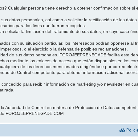
datos? Cualquier persona tiene derecho a obtener confirmación sobr
s datos personales, así como a solicitar la rectificación de los datos 
esarios para los fines que fueron recogidos.
 solicitar la limitación del tratamiento de sus datos, en cuyo caso ún
onados con su situación particular, los interesados podrán oponerse
 imperiosos, o el ejercicio o la defensa de posibles reclamaciones.
ilidad de sus datos personales. FOROJEEPRENEGADE facilita este dere
chos mediante los enlaces de acceso que están disponibles en los corr
alquiera de los derechos mencionados dirigiéndose por correo elect
toridad de Control competente para obtener información adicional acerc
o concedido para recibir información de marketing y/o newsletter en cual
etirada.
 la Autoridad de Control en materia de Protección de Datos competen
 parte de FOROJEEPRENEGADE.COM
Polici