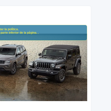
r la política.
arte inferior de la página. .