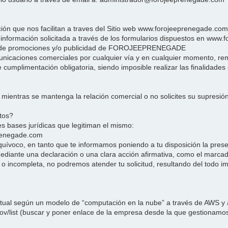
e nos facilitan a traves del Sitio web www.forojeeprenegade.com co
e información solicitada a través de los formularios dispuestos en www.
es de promociones y/o publicidad de FOROJEEPRENEGADE
caciones comerciales por cualquier vía y en cualquier momento, remit
cumplimentación obligatoria, siendo imposible realizar las finalidade
entras se mantenga la relación comercial o no solicites su supresión 
atos?
tes bases jurídicas que legitiman el mismo:
eprenegade.com
quívoco, en tanto que te informamos poniendo a tu disposición la present
iante una declaración o una clara acción afirmativa, como el marcado
 o incompleta, no podremos atender tu solicitud, resultando del todo im
al según un modelo de “computación en la nube” a través de AWS y a
.gov/list (buscar y poner enlace de la empresa desde la que gestiona