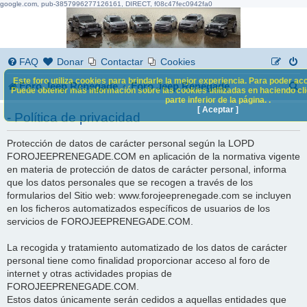
google.com, pub-3857996277126161, DIRECT, f08c47fec0942fa0
FAQ
Donar
Contactar
Cookies
Este foro utiliza cookies para brindarle la mejor experiencia. Para poder acc
B
Foro Jeep Renegade
Foro Jeep Renegade
Puede obtener más información sobre las cookies utilizadas en haciendo clic
parte inferior de la página. .
u
[ Aceptar ]
- Política de privacidad
s
Protección de datos de carácter personal según la LOPD
c
FOROJEEPRENEGADE.COM en aplicación de la normativa vigente
a
en materia de protección de datos de carácter personal, informa
que los datos personales que se recogen a través de los
r
formularios del Sitio web: www.forojeeprenegade.com se incluyen
en los ficheros automatizados específicos de usuarios de los
servicios de FOROJEEPRENEGADE.COM.
La recogida y tratamiento automatizado de los datos de carácter
personal tiene como finalidad proporcionar acceso al foro de
internet y otras actividades propias de
FOROJEEPRENEGADE.COM.
Estos datos únicamente serán cedidos a aquellas entidades que