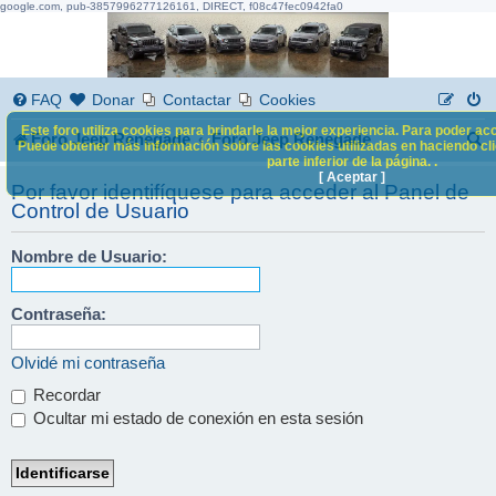
google.com, pub-3857996277126161, DIRECT, f08c47fec0942fa0
FAQ
Donar
Contactar
Cookies
Este foro utiliza cookies para brindarle la mejor experiencia. Para poder acc
B
Foro Jeep Renegade
Foro Jeep Renegade
Puede obtener más información sobre las cookies utilizadas en haciendo clic
parte inferior de la página. .
u
[ Aceptar ]
Por favor identifíquese para acceder al Panel de
s
Control de Usuario
c
Nombre de Usuario:
a
r
Contraseña:
Olvidé mi contraseña
Recordar
Ocultar mi estado de conexión en esta sesión