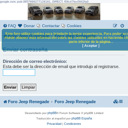
google.com, pub-3857996277126161, DIRECT, f08c47fec0942fa0
FAQ
Donar
Contactar
Cookies
Este foro utiliza cookies para brindarle la mejor experiencia. Para poder acc
B
Foro Jeep Renegade
Foro Jeep Renegade
Puede obtener más información sobre las cookies utilizadas en haciendo clic
parte inferior de la página. .
u
[ Aceptar ]
Enviar contraseña
s
c
Dirección de correo electrónico:
Esta debe ser la dirección de email que introdujo al registrarse.
a
r
Foro Jeep Renegade
Foro Jeep Renegade
phpBB
Desarrollado por
® Forum Software © phpBB Limited
phpBB España
Traducción al español por
Privacidad
Condiciones
|