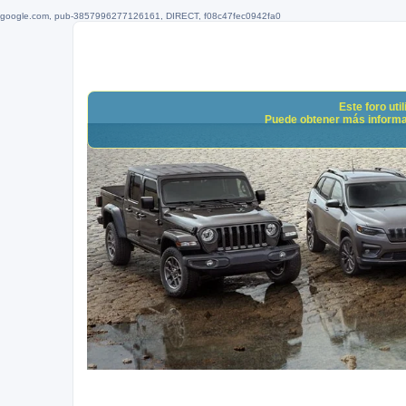
google.com, pub-3857996277126161, DIRECT, f08c47fec0942fa0
Este foro uti
Puede obtener más informació