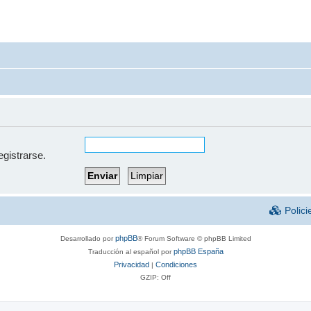
egistrarse.
Polici
phpBB
Desarrollado por
® Forum Software © phpBB Limited
phpBB España
Traducción al español por
Privacidad
Condiciones
|
GZIP: Off