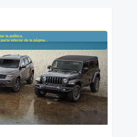
r la política.
arte inferior de la página. .