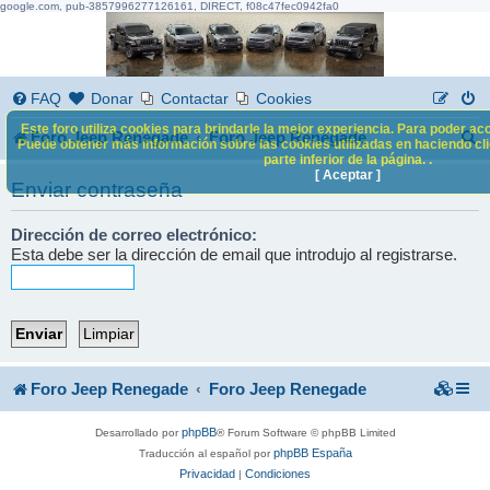
google.com, pub-3857996277126161, DIRECT, f08c47fec0942fa0
FAQ
Donar
Contactar
Cookies
Este foro utiliza cookies para brindarle la mejor experiencia. Para poder acc
B
Foro Jeep Renegade
Foro Jeep Renegade
Puede obtener más información sobre las cookies utilizadas en haciendo clic
parte inferior de la página. .
u
[ Aceptar ]
Enviar contraseña
s
c
Dirección de correo electrónico:
Esta debe ser la dirección de email que introdujo al registrarse.
a
r
Foro Jeep Renegade
Foro Jeep Renegade
phpBB
Desarrollado por
® Forum Software © phpBB Limited
phpBB España
Traducción al español por
Privacidad
Condiciones
|