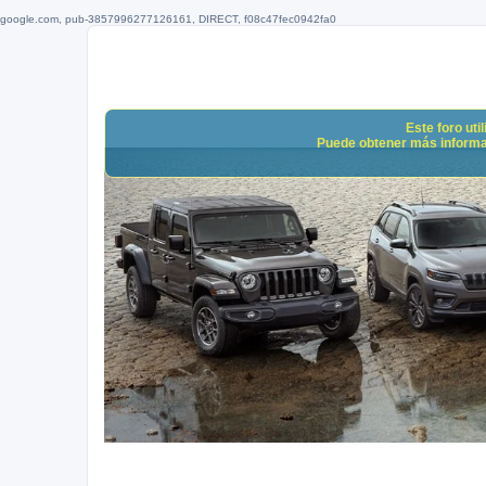
google.com, pub-3857996277126161, DIRECT, f08c47fec0942fa0
Este foro uti
Puede obtener más informació