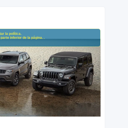
r la política.
arte inferior de la página. .